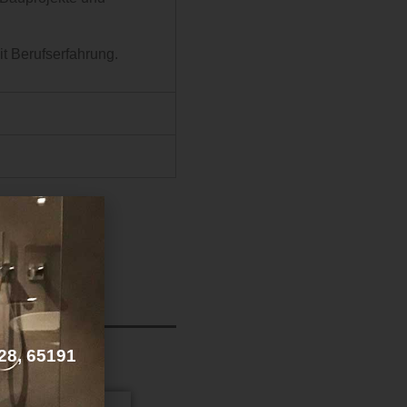
it Berufserfahrung.
 28, 65191