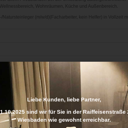
Wellnessbereich, Wohnräumen, Küche und Außenbereich.
atursteinleger (m/w/d)(Facharbeiter, kein Helfer) in Vollzeit m
ben Sie sich bei uns
Liebe Kunden, liebe Partner,
.10.2025 sind wir für Sie in der Raiffeisenstraße
Wiesbaden wie gewohnt erreichbar.