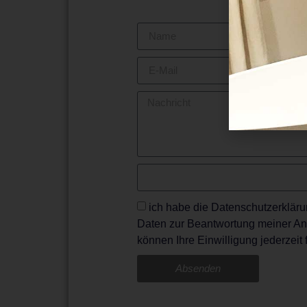
ich habe die Datenschutzerklär
Daten zur Beantwortung meiner Anf
können Ihre Einwilligung jederzeit 
Absenden