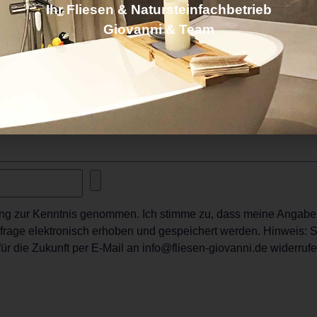
Ihr Fliesen & Natursteinfachbetrieb
Giovanni & Team
ung zur Kenntnis genommen. Ich stimme zu, dass meine Angab
rage elektronisch erhoben und gespeichert werden. Hinweis: S
für die Zukunft per E-Mail an info@fliesen-giovanni.de widerrufe