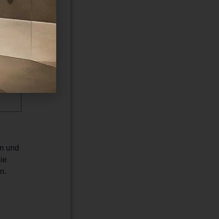
en und
ie
n.