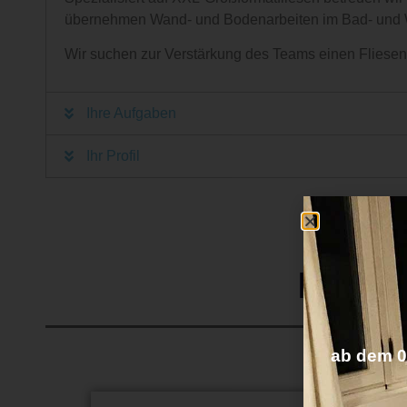
übernehmen Wand- und Bodenarbeiten im Bad- und 
Wir suchen zur Verstärkung des Teams einen Fliesen-/N
Ihre Aufgaben
Ihr Profil
Bewer
ab dem 01